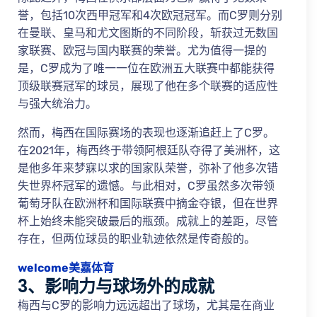
誉，包括10次西甲冠军和4次欧冠冠军。而C罗则分别
在曼联、皇马和尤文图斯的不同阶段，斩获过无数国
家联赛、欧冠与国内联赛的荣誉。尤为值得一提的
是，C罗成为了唯一一位在欧洲五大联赛中都能获得
顶级联赛冠军的球员，展现了他在多个联赛的适应性
与强大统治力。
然而，梅西在国际赛场的表现也逐渐追赶上了C罗。
在2021年，梅西终于带领阿根廷队夺得了美洲杯，这
是他多年来梦寐以求的国家队荣誉，弥补了他多次错
失世界杯冠军的遗憾。与此相对，C罗虽然多次带领
葡萄牙队在欧洲杯和国际联赛中摘金夺银，但在世界
杯上始终未能突破最后的瓶颈。成就上的差距，尽管
存在，但两位球员的职业轨迹依然是传奇般的。
welcome美嘉体育
3、影响力与球场外的成就
梅西与C罗的影响力远远超出了球场，尤其是在商业