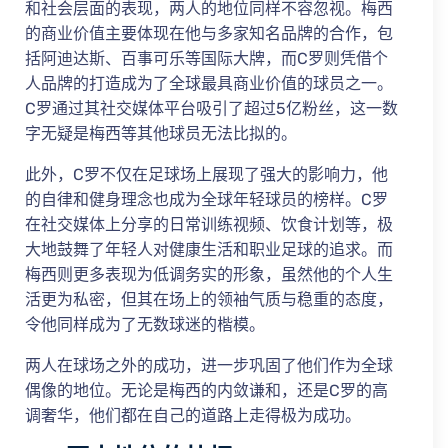
和社会层面的表现，两人的地位同样不容忽视。梅西
的商业价值主要体现在他与多家知名品牌的合作，包
括阿迪达斯、百事可乐等国际大牌，而C罗则凭借个
人品牌的打造成为了全球最具商业价值的球员之一。
C罗通过其社交媒体平台吸引了超过5亿粉丝，这一数
字无疑是梅西等其他球员无法比拟的。
此外，C罗不仅在足球场上展现了强大的影响力，他
的自律和健身理念也成为全球年轻球员的榜样。C罗
在社交媒体上分享的日常训练视频、饮食计划等，极
大地鼓舞了年轻人对健康生活和职业足球的追求。而
梅西则更多表现为低调务实的形象，虽然他的个人生
活更为私密，但其在场上的领袖气质与稳重的态度，
令他同样成为了无数球迷的楷模。
两人在球场之外的成功，进一步巩固了他们作为全球
偶像的地位。无论是梅西的内敛谦和，还是C罗的高
调奢华，他们都在自己的道路上走得极为成功。