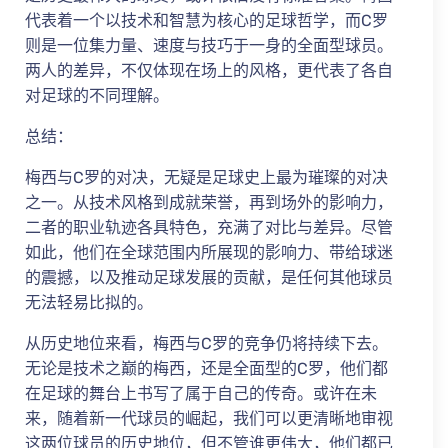
代表着一个以技术和智慧为核心的足球哲学，而C罗
则是一位集力量、速度与技巧于一身的全面型球员。
两人的差异，不仅体现在场上的风格，更代表了各自
对足球的不同理解。
总结：
梅西与C罗的对决，无疑是足球史上最为璀璨的对决
之一。从技术风格到成就荣誉，再到场外的影响力，
二者的职业轨迹各具特色，充满了对比与差异。尽管
如此，他们在全球范围内所展现的影响力、带给球迷
的震撼，以及推动足球发展的贡献，是任何其他球员
无法轻易比拟的。
从历史地位来看，梅西与C罗的竞争仍将持续下去。
无论是技术之巅的梅西，还是全面型的C罗，他们都
在足球的舞台上书写了属于自己的传奇。或许在未
来，随着新一代球员的崛起，我们可以更清晰地审视
这两位球员的历史地位，但不管谁更伟大，他们都已