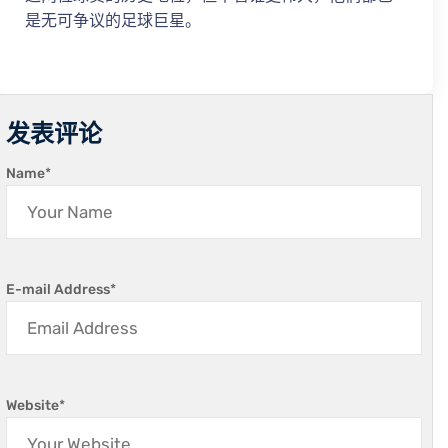
是无可争议的足球巨星。
发表评论
Name
*
E-mail Address
*
Website
*