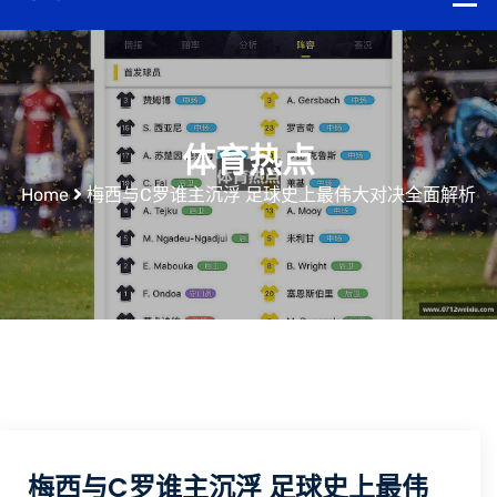
体育热点
Home
梅西与C罗谁主沉浮 足球史上最伟大对决全面解析
梅西与C罗谁主沉浮 足球史上最伟