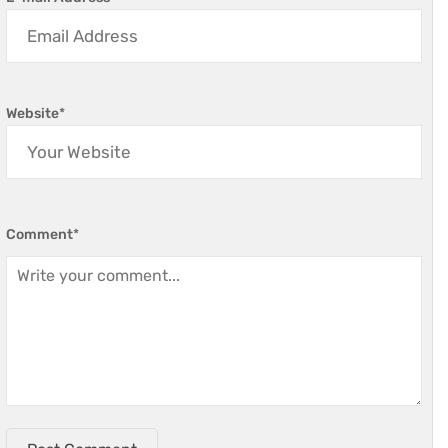
Website
*
Comment
*