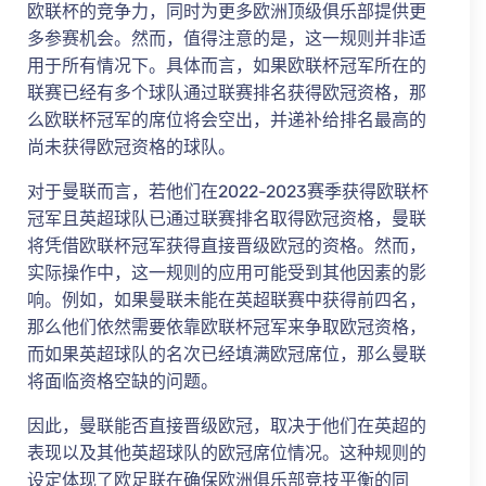
欧联杯的竞争力，同时为更多欧洲顶级俱乐部提供更
多参赛机会。然而，值得注意的是，这一规则并非适
用于所有情况下。具体而言，如果欧联杯冠军所在的
联赛已经有多个球队通过联赛排名获得欧冠资格，那
么欧联杯冠军的席位将会空出，并递补给排名最高的
尚未获得欧冠资格的球队。
对于曼联而言，若他们在2022-2023赛季获得欧联杯
冠军且英超球队已通过联赛排名取得欧冠资格，曼联
将凭借欧联杯冠军获得直接晋级欧冠的资格。然而，
实际操作中，这一规则的应用可能受到其他因素的影
响。例如，如果曼联未能在英超联赛中获得前四名，
那么他们依然需要依靠欧联杯冠军来争取欧冠资格，
而如果英超球队的名次已经填满欧冠席位，那么曼联
将面临资格空缺的问题。
因此，曼联能否直接晋级欧冠，取决于他们在英超的
表现以及其他英超球队的欧冠席位情况。这种规则的
设定体现了欧足联在确保欧洲俱乐部竞技平衡的同