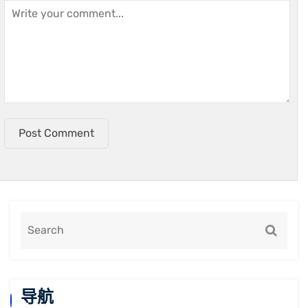
Post Comment
导航