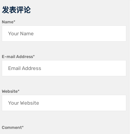
发表评论
Name
*
E-mail Address
*
Website
*
Comment
*