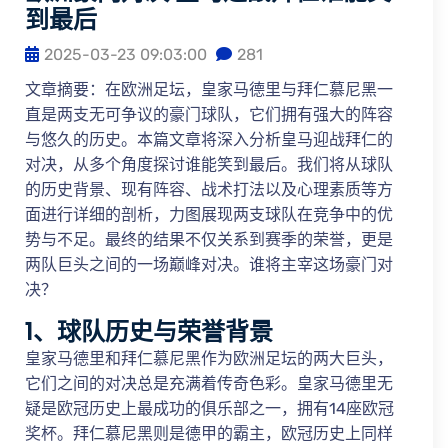
到最后
2025-03-23 09:03:00
281
文章摘要：在欧洲足坛，皇家马德里与拜仁慕尼黑一
直是两支无可争议的豪门球队，它们拥有强大的阵容
与悠久的历史。本篇文章将深入分析皇马迎战拜仁的
对决，从多个角度探讨谁能笑到最后。我们将从球队
的历史背景、现有阵容、战术打法以及心理素质等方
面进行详细的剖析，力图展现两支球队在竞争中的优
势与不足。最终的结果不仅关系到赛季的荣誉，更是
两队巨头之间的一场巅峰对决。谁将主宰这场豪门对
决？
1、球队历史与荣誉背景
皇家马德里和拜仁慕尼黑作为欧洲足坛的两大巨头，
它们之间的对决总是充满着传奇色彩。皇家马德里无
疑是欧冠历史上最成功的俱乐部之一，拥有14座欧冠
奖杯。拜仁慕尼黑则是德甲的霸主，欧冠历史上同样