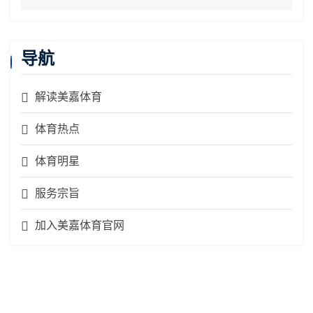
导航
解读美嘉体育
体育热点
体育明星
服务宗旨
加入美嘉体育官网