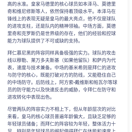
高的水准。皇家马德里的核心球员如本泽马、莫德里
奇和维尼修斯等人，依然保持着顶级水平。本泽马在
锋线上的表现无疑是皇马的最大亮点，他不仅是球队
的进攻支柱，还是队内的精神领袖。中场方面，莫德
里奇和克罗斯仍是世界级的存在，他们的经验和控球
能力为球队提供了不可或缺的支持。
拜仁慕尼黑的阵容同样具备极强的实力。球队的攻击
线以穆勒、莱万多夫斯基（如果他留队）和萨内为代
表，速度与技术兼备。中场的基米希则是拜仁的进攻
与防守的核心，既能打破对方的防线，又能稳住自己
的中场防守。后防线上，阿方索·戴维斯和帕瓦尔等球
员的防守能力以及快速反击的威胁，令拜仁在防守和
进攻转化中表现出色。
尽管两队的阵容实力不相上下，但从年龄层次的对比
来看，皇马的核心球员普遍年龄偏大，且缺乏足够的
年轻球员储备；而拜仁的阵容较为年轻，整体活力十
足，特别是年轻球员的崛起使得拜仁在体能和速度上