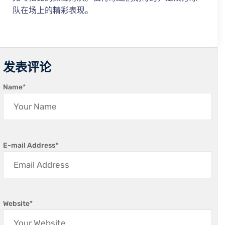
队在场上的精彩表现。
发表评论
Name
*
E-mail Address
*
Website
*