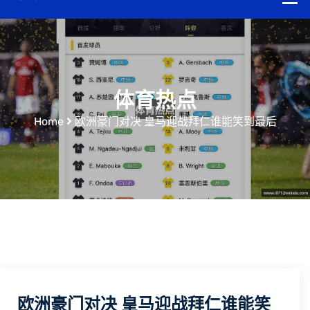
体育热点
Home
欧洲豪门对决 皇马迎战拜仁谁能笑到最后
欧洲豪门对决 皇马迎战拜仁谁能笑