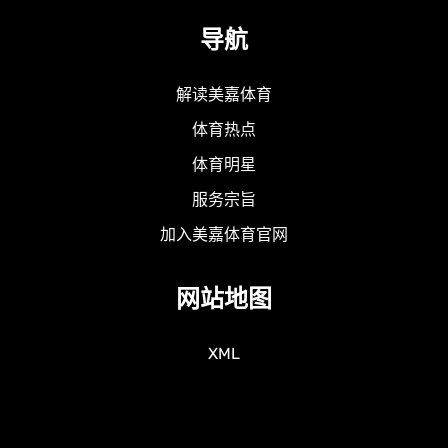
导航
解读美嘉体育
体育热点
体育明星
服务宗旨
加入美嘉体育官网
网站地图
XML