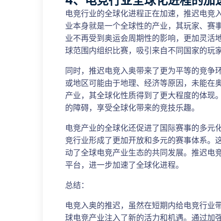
4、电竞行业全球化进程的加
电竞行业的全球化进程正在加速，推迟电竞
业本身就是一个全球性的产业，其玩家、赛
业不再受到奥运会周期性的影响，更加灵活
球范围内组织比赛，吸引来自不同国家的玩
同时，推迟电竞入奥带来了更为平等的竞争
或地区可能由于地理、经济等原因，未能在
产业，其全球化性质得到了更大程度的体现
的障碍，享受全球化带来的竞技乐趣。
电竞产业的全球化还促进了国际赛事的多元
竞行业形成了更加开放和多元的赛事体系。
动了全球电竞产业生态的共同发展。推迟电
平台，进一步加速了全球化进程。
总结：
电竞入奥的推迟，虽然在短期内给电竞行业
球电竞产业注入了新的活力和机遇。通过加