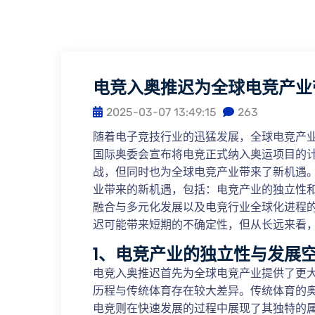
电竞入奥推迟为全球电竞产业
2025-03-07 13:49:15
263
随着电子竞技行业的迅猛发展，全球电竞产业
国际奥委会宣布将电竞正式纳入奥运项目的
战，但同时也为全球电竞产业带来了新机遇
业带来的新机遇，包括：电竞产业的独立性
融合与多元化发展以及电竞行业全球化进程
迟可能带来短期的不确定性，但从长远来看
1、电竞产业的独立性与发展
电竞入奥推迟首先为全球电竞产业提供了更
历程与传统体育存在较大差异。传统体育的
电竞则在快速发展的过程中展现了其独特的