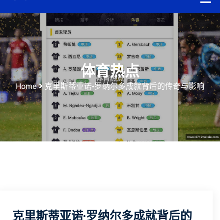
体育热点
Home
克里斯蒂亚诺·罗纳尔多成就背后的传奇与影响
克里斯蒂亚诺·罗纳尔多成就背后的