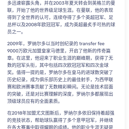
多迅速崭露头角，并在2003年夏天转会到英格兰的曼
联，开始了他的世界级足球生涯。在曼联，他的表现
得到了全世界的认可，连续夺得了多个英超冠军、足
总杯以及2008年欧冠冠军，成为英超最炙手可热的球
员之一。
2009年，罗纳尔多以当时创纪录的 transfer fee
9000万欧元加盟皇家马德里，开启了他新的传奇篇
章。在这里，他迎来了职业生涯的巅峰期，获得了无
数的冠军头衔，其中包括四次欧冠冠军和四次金球
奖。值得一提的是，罗纳尔多在皇马的进球数突破了
历史纪录，成为俱乐部历史上的最佳射手，为西甲联
赛和欧洲赛事贡献了无数精彩瞬间。无论是技术层面
的突破，还是对比赛理解的深度，罗纳尔多都展现出
顶级球员应有的全面素质。
在2018年加盟尤文图斯后，罗纳尔多依旧保持着超强
的竞技状态，帮助球队赢得了多个意甲冠军，并继续
在各大赛事中取得耀眼的成绩。他的职业生涯无疑是