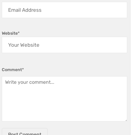
Website
*
Comment
*
Post Comment