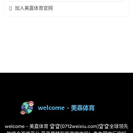
加入美嘉体育官网
welcome - 美嘉体育 🏆🏆(0712weixiu.com)🏆🏆全球领先