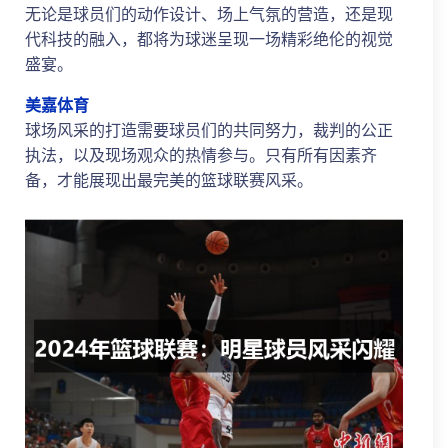
无论是球员们的动作设计、场上气氛的营造，还是现
代科技的融入，都将为球迷呈现一场精彩绝伦的视觉
盛宴。
美嘉体育
球场风采的打造需要球员们的共同努力，裁判的公正
执法，以及现场观众的热情参与。只有所有因素齐
备，才能展现出最完美的篮球联赛风采。