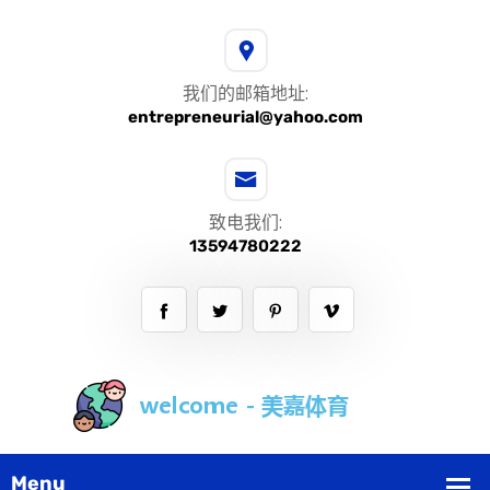
我们的邮箱地址:
entrepreneurial@yahoo.com
致电我们:
13594780222