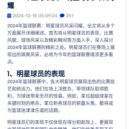
耀
2024-12-15 05:09:24
251
2024年篮球联赛：明星球员风采闪耀，全文将从多个
方面展开详细阐述。首先将从明星球员的表现、比赛
风貌、球场风采以及精彩瞬间等方面入手，深入探讨
2024年篮球联赛的精彩之处。明星球员们在赛场上展
现出的飒爽风采，必将为今年的篮球联赛增添更多看
点。
1、明星球员的表现
2024年篮球联赛中，各大明星球员展现出色的比赛技
艺和统治力，他们在场上决胜负、带领球队取得胜
利，为球迷带来无尽的惊喜。例如，某位超级球星在
关键时刻的绝杀，某位新秀球员的崭露头角，都将成
为篮球迷津津乐道的话题。
明星球员们的表现不仅体现在得分和助攻上，更展现