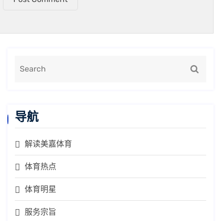
导航
解读美嘉体育
体育热点
体育明星
服务宗旨