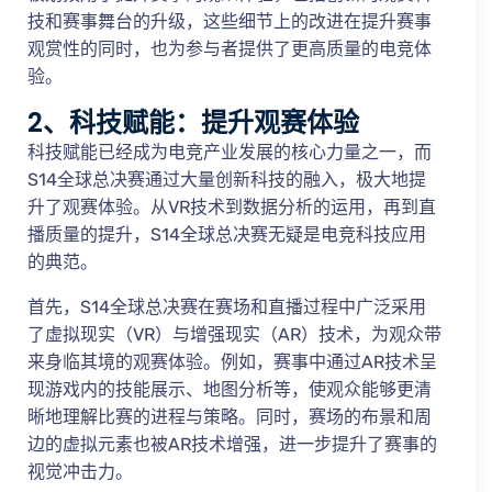
技和赛事舞台的升级，这些细节上的改进在提升赛事
观赏性的同时，也为参与者提供了更高质量的电竞体
验。
2、科技赋能：提升观赛体验
科技赋能已经成为电竞产业发展的核心力量之一，而
S14全球总决赛通过大量创新科技的融入，极大地提
升了观赛体验。从VR技术到数据分析的运用，再到直
播质量的提升，S14全球总决赛无疑是电竞科技应用
的典范。
首先，S14全球总决赛在赛场和直播过程中广泛采用
了虚拟现实（VR）与增强现实（AR）技术，为观众带
来身临其境的观赛体验。例如，赛事中通过AR技术呈
现游戏内的技能展示、地图分析等，使观众能够更清
晰地理解比赛的进程与策略。同时，赛场的布景和周
边的虚拟元素也被AR技术增强，进一步提升了赛事的
视觉冲击力。