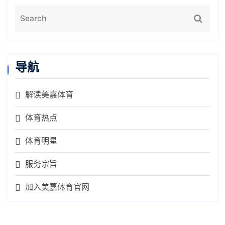
导航
解读美嘉体育
体育热点
体育明星
服务宗旨
加入美嘉体育官网