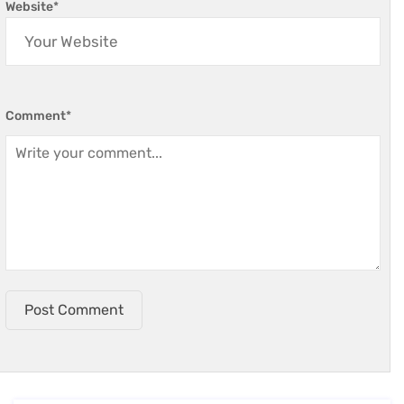
Website
*
Comment
*
Post Comment