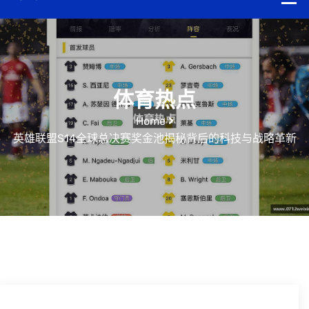
体育热点
Home
英雄联盟S14全球总决赛奖金池揭秘背后的科技与战略革新