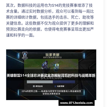
其次，数据科技的运用也为S14的竞技赛事增添了技
术含量。通过实时数据分析，观众可以看到每一局比
赛的详细统计数据，包括选手的击杀、死亡、助攻等
关键信息。这些数据不仅为观众提供了更多的理解和
预测比赛走向的依据，也使得电竞赛事呈现出更加严
谨和科学的一面。