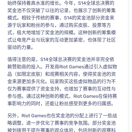
始终保持着高水准的增长。今年，S14全球总决赛的
奖金池不仅突破了以往的记录，也展示了创新的筹集
模式。相较于传统的赛事，S14的奖金池部分资金来
源于玩家和粉丝的参与，通过购买皮肤、投票等方
式，极大地增加了奖金池的规模。这种创新的筹集模
式让电竞产业与玩家的互动更加紧密，也体现了社区
驱动的力量。
值得注意的是，S14全球总决赛的奖金池并非完全依
赖赞助商的投入。开发商Riot Games通过引入虚拟物
品（如限定皮肤）和观赛相关内容，使得奖金池的资
金来源更加多元化。玩家购买这些虚拟物品的行为不
仅为赛事提供了资金支持，也增加了赛事的互动性与
参与感。通过这种创新的模式，Riot Games在保持赛
事影响力的同时，还能让粉丝感受到更多的归属感。
另外，Riot Games也在奖金池的分配上进行了一些战
略调整，进一步优化了赛事的竞争氛围。部分奖金池
被划拨用于提升赛事的观众体验，包括创新的观赛科