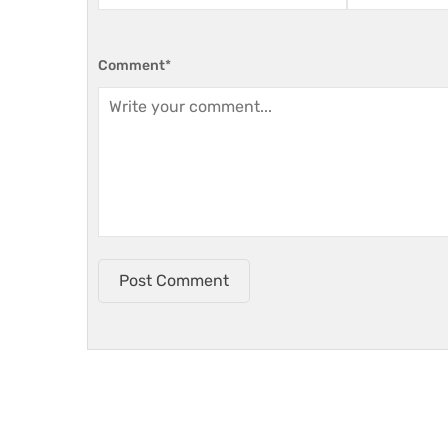
Comment
*
Post Comment