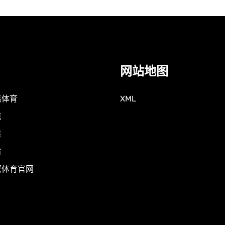
网站地图
嘉体育
XML
点
星
旨
嘉体育官网