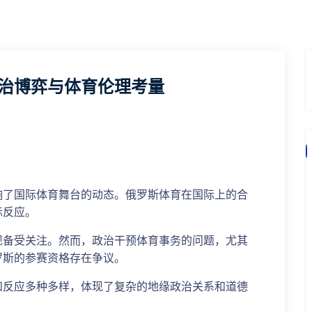
治博弈与体育伦理考量
响了国际体育舞台的动态。俄罗斯体育在国际上的合
际反应。
现备受关注。然而，政治干预体育事务的问题，尤其
罗斯的参赛资格存在争议。
和反应多种多样，体现了复杂的地缘政治关系和道德