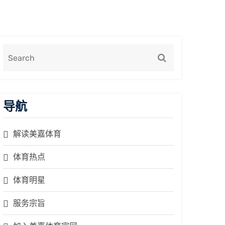
导航
解读美嘉体育
体育热点
体育明星
服务宗旨