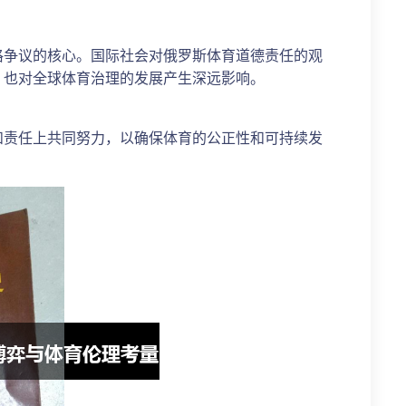
格争议的核心。国际社会对俄罗斯体育道德责任的观
，也对全球体育治理的发展产生深远影响。
和责任上共同努力，以确保体育的公正性和可持续发