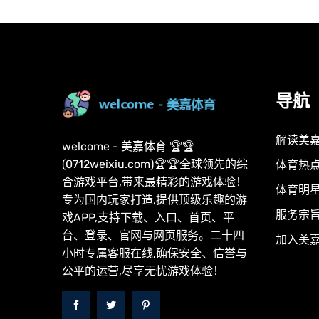
导航
解读美
welcome - 美嘉体育 🏆🏆
(0712weixiu.com)🏆🏆全球领先的综
体育热
合游戏平台,带来最精彩的游戏体验！
体育明
专为国内玩家打造,提供顶级乐趣的游
服务宗
戏APP,支持下载、入口、首页、平
台、登录、官网与网页服务。二十四
加入美
小时专属客服在线,确保安全、信誉与
公平的运营,尽享无忧游戏体验！