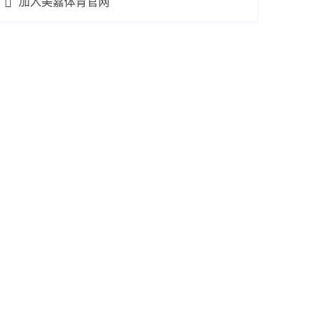
加入美嘉体育官网