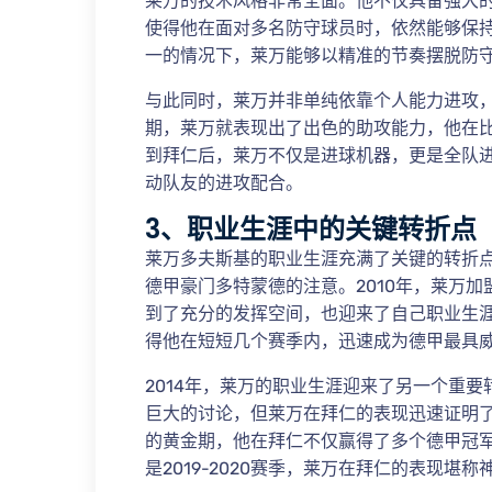
莱万的技术风格非常全面。他不仅具备强大
使得他在面对多名防守球员时，依然能够保
一的情况下，莱万能够以精准的节奏摆脱防
与此同时，莱万并非单纯依靠个人能力进攻
期，莱万就表现出了出色的助攻能力，他在
到拜仁后，莱万不仅是进球机器，更是全队
动队友的进攻配合。
3、职业生涯中的关键转折点
莱万多夫斯基的职业生涯充满了关键的转折
德甲豪门多特蒙德的注意。2010年，莱万
到了充分的发挥空间，也迎来了自己职业生
得他在短短几个赛季内，迅速成为德甲最具
2014年，莱万的职业生涯迎来了另一个重
巨大的讨论，但莱万在拜仁的表现迅速证明
的黄金期，他在拜仁不仅赢得了多个德甲冠
是2019-2020赛季，莱万在拜仁的表现