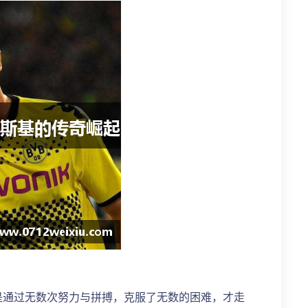
是通过无数次努力与拼搏，克服了无数的困难，才走