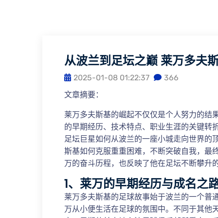
从波兰到足坛之巅 莱万多夫
2025-01-08 01:22:37
366
文章摘要：
莱万多夫斯基的崛起不仅仅是个人努力的结
的早期经历、技术特点、职业生涯的关键转
足坛巨星如何从波兰的一座小城走向世界的
斯基如何克服重重困难，不断突破自我，最
万的奋斗历程，也反映了他在足坛不断攀升
1、莱万的早期经历与成名之
莱万多夫斯基的足球故事始于波兰的一个普
万从小便生活在足球的氛围中。不同于其他