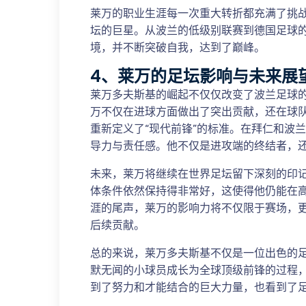
莱万的职业生涯每一次重大转折都充满了挑
坛的巨星。从波兰的低级别联赛到德国足球
境，并不断突破自我，达到了巅峰。
4、莱万的足坛影响与未来展
莱万多夫斯基的崛起不仅仅改变了波兰足球
万不仅在进球方面做出了突出贡献，还在球
重新定义了“现代前锋”的标准。在拜仁和波
导力与责任感。他不仅是进攻端的终结者，
未来，莱万将继续在世界足坛留下深刻的印
体条件依然保持得非常好，这使得他仍能在
涯的尾声，莱万的影响力将不仅限于赛场，
后续贡献。
总的来说，莱万多夫斯基不仅是一位出色的
默无闻的小球员成长为全球顶级前锋的过程
到了努力和才能结合的巨大力量，也看到了