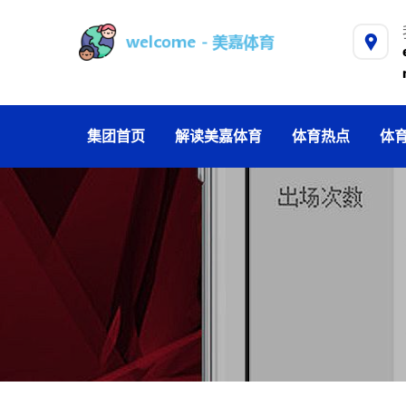
集团首页
解读美嘉体育
体育热点
体