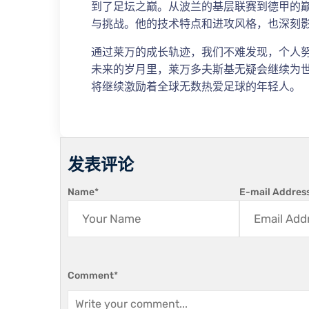
到了足坛之巅。从波兰的基层联赛到德甲的
与挑战。他的技术特点和进攻风格，也深刻
通过莱万的成长轨迹，我们不难发现，个人
未来的岁月里，莱万多夫斯基无疑会继续为
将继续激励着全球无数热爱足球的年轻人。
发表评论
Name
*
E-mail Addres
Comment
*