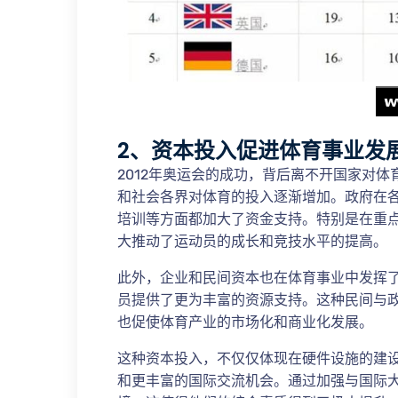
2、资本投入促进体育事业发
2012年奥运会的成功，背后离不开国家对
和社会各界对体育的投入逐渐增加。政府在
培训等方面都加大了资金支持。特别是在重
大推动了运动员的成长和竞技水平的提高。
此外，企业和民间资本也在体育事业中发挥
员提供了更为丰富的资源支持。这种民间与
也促使体育产业的市场化和商业化发展。
这种资本投入，不仅仅体现在硬件设施的建
和更丰富的国际交流机会。通过加强与国际