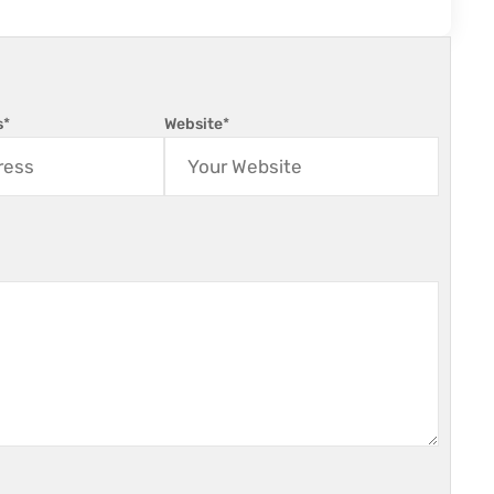
s
*
Website
*