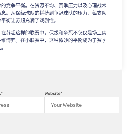
妙的竞争平衡。在资源不均、赛季压力以及心理战术
悬念。从保级球队的拼搏到争冠球队的压力，每支队
妙平衡让苏超充满了戏剧性。
，在苏超这样的联赛中，保级和争冠不仅仅是场上实
多维博弈。在小联赛中，这种微妙的平衡成为了赛季
凡。
s
*
Website
*