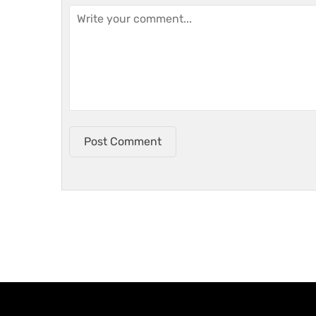
Post Comment