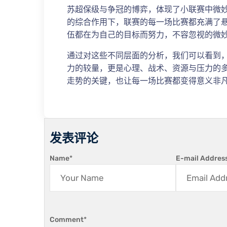
苏超保级与争冠的博弈，体现了小联赛中微
的综合作用下，联赛的每一场比赛都充满了
伍都在为自己的目标而努力，不容忽视的微
通过对这些不同层面的分析，我们可以看到
力的较量，更是心理、战术、资源与压力的
走势的关键，也让每一场比赛都变得意义非
发表评论
Name
*
E-mail Addres
Comment
*