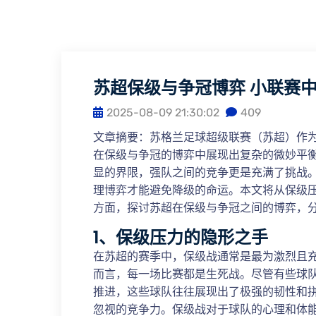
苏超保级与争冠博弈 小联赛
2025-08-09 21:30:02
409
文章摘要：苏格兰足球超级联赛（苏超）作
在保级与争冠的博弈中展现出复杂的微妙平
显的界限，强队之间的竞争更是充满了挑战
理博弈才能避免降级的命运。本文将从保级
方面，探讨苏超在保级与争冠之间的博弈，
1、保级压力的隐形之手
在苏超的赛季中，保级战通常是最为激烈且
而言，每一场比赛都是生死战。尽管有些球
推进，这些球队往往展现出了极强的韧性和
忽视的竞争力。保级战对于球队的心理和体