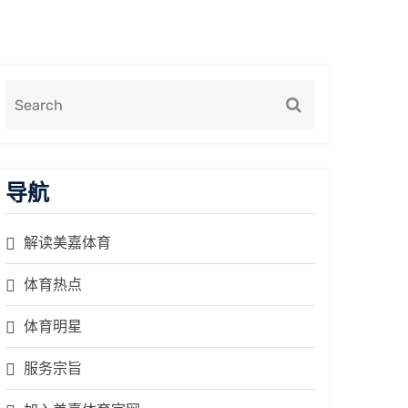
导航
解读美嘉体育
体育热点
体育明星
服务宗旨