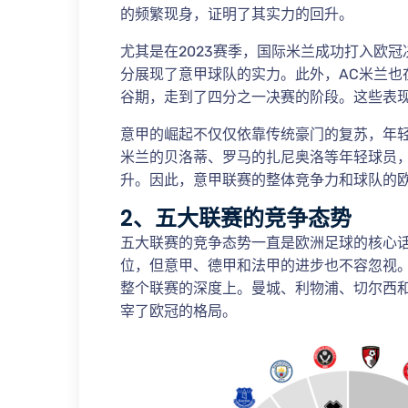
的频繁现身，证明了其实力的回升。
尤其是在2023赛季，国际米兰成功打入欧
分展现了意甲球队的实力。此外，AC米兰也
谷期，走到了四分之一决赛的阶段。这些表
意甲的崛起不仅仅依靠传统豪门的复苏，年
米兰的贝洛蒂、罗马的扎尼奥洛等年轻球员
升。因此，意甲联赛的整体竞争力和球队的
2、五大联赛的竞争态势
五大联赛的竞争态势一直是欧洲足球的核心
位，但意甲、德甲和法甲的进步也不容忽视
整个联赛的深度上。曼城、利物浦、切尔西
宰了欧冠的格局。