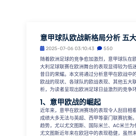
意甲球队欧战新格局分析 五
2025-07-06 03:10:43
550
随着欧洲足球的竞争愈加激烈，意甲球队在
大利足球联赛在欧洲舞台的表现显得较为低
昔日的荣耀。本文将通过分析意甲在欧战中
欧战的现状、各球队的欧战表现、其他五大
析，为读者呈现出欧洲足球日益激烈的竞争
1、意甲欧战的崛起
近年来，意甲在欧洲赛场的表现令人刮目相
成绩大多无法与英超、西甲等豪门联赛抗衡
趋势，尤以尤文图斯、国际米兰、AC米兰为
尤文图斯近年来在欧冠中的表现稳健，虽然