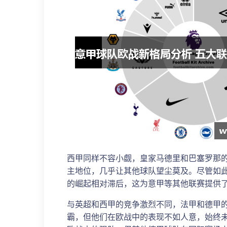
西甲同样不容小觑，皇家马德里和巴塞罗那
主地位，几乎让其他球队望尘莫及。尽管如
的崛起相对滞后，这为意甲等其他联赛提供
与英超和西甲的竞争激烈不同，法甲和德甲
霸，但他们在欧战中的表现不如人意，始终