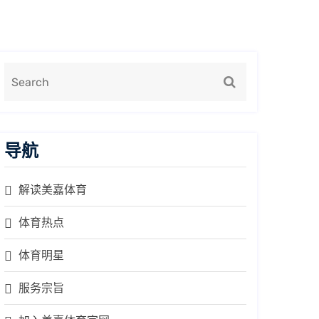
导航
解读美嘉体育
体育热点
体育明星
服务宗旨