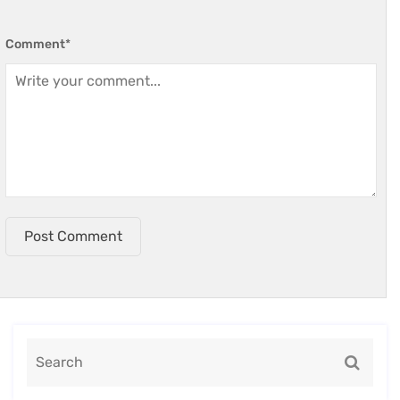
Comment
*
Post Comment