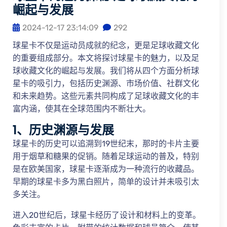
崛起与发展
2024-12-17 23:14:09
292
球星卡不仅是运动员成就的纪念，更是足球收藏文化
的重要组成部分。本文将探讨球星卡的魅力，以及足
球收藏文化的崛起与发展。我们将从四个方面分析球
星卡的吸引力，包括历史渊源、市场价值、社群文化
和未来趋势。这些元素共同构成了足球收藏文化的丰
富内涵，使其在全球范围内不断壮大。
1、历史渊源与发展
球星卡的历史可以追溯到19世纪末，那时的卡片主要
用于烟草和糖果的促销。随着足球运动的普及，特别
是在欧美国家，球星卡逐渐成为一种流行的收藏品。
早期的球星卡多为黑白照片，简单的设计并未吸引太
多关注。
进入20世纪后，球星卡经历了设计和材料上的变革。