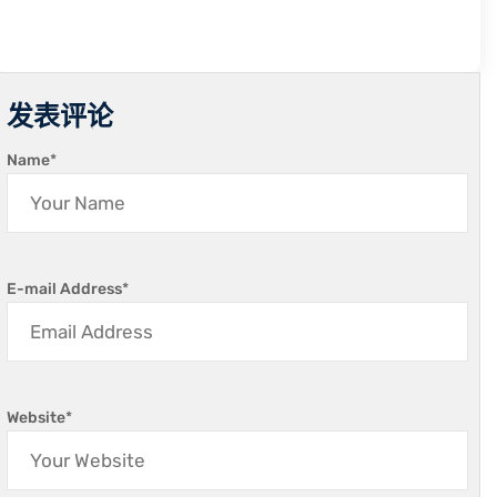
发表评论
Name
*
E-mail Address
*
Website
*