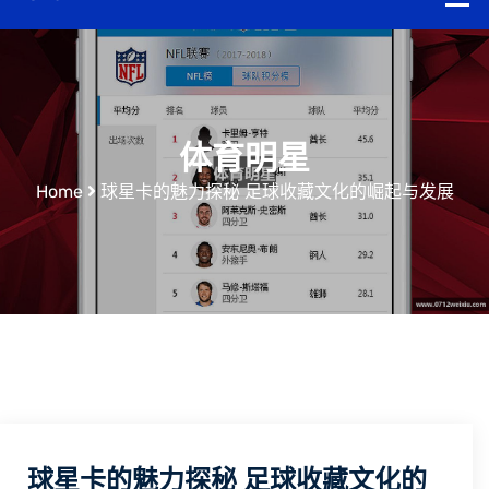
体育明星
Home
球星卡的魅力探秘 足球收藏文化的崛起与发展
球星卡的魅力探秘 足球收藏文化的