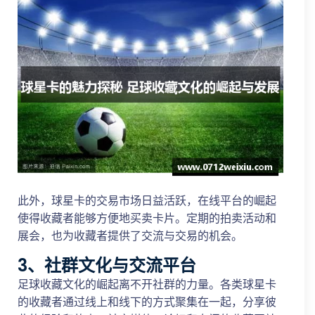
此外，球星卡的交易市场日益活跃，在线平台的崛起
使得收藏者能够方便地买卖卡片。定期的拍卖活动和
展会，也为收藏者提供了交流与交易的机会。
3、社群文化与交流平台
足球收藏文化的崛起离不开社群的力量。各类球星卡
的收藏者通过线上和线下的方式聚集在一起，分享彼