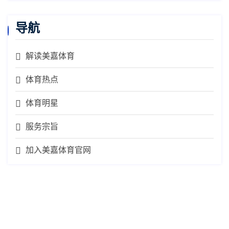
导航
解读美嘉体育
体育热点
体育明星
服务宗旨
加入美嘉体育官网