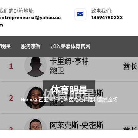
我们的邮箱地址:
致电我们:
entrepreneurial@yahoo.co
13594780222
m
育明星
服务宗旨
加入美嘉体育官网
体育明星
Home
西亚卡姆绝杀猛龙逆转胜利震撼全场