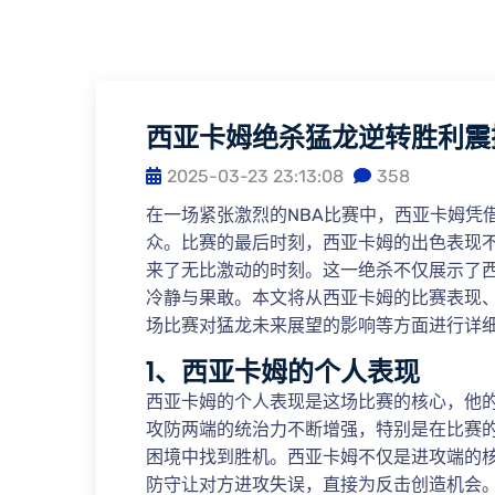
西亚卡姆绝杀猛龙逆转胜利震
2025-03-23 23:13:08
358
在一场紧张激烈的NBA比赛中，西亚卡姆凭
众。比赛的最后时刻，西亚卡姆的出色表现
来了无比激动的时刻。这一绝杀不仅展示了
冷静与果敢。本文将从西亚卡姆的比赛表现
场比赛对猛龙未来展望的影响等方面进行详
1、西亚卡姆的个人表现
西亚卡姆的个人表现是这场比赛的核心，他
攻防两端的统治力不断增强，特别是在比赛
困境中找到胜机。西亚卡姆不仅是进攻端的
防守让对方进攻失误，直接为反击创造机会