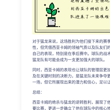
对于猛龙来说，这场胜利为他们接下来的赛
性，但凭借西亚卡姆的领袖气质以及队友们
自己的表现，特别是在季后赛中。球队的战
猛龙队有可能会成为一支更加强大的球队。
同时，西亚卡姆的表现也让球队的管理层更
及在关键时刻的决断力，是猛龙队未来争夺
一场，但它所展现出来的潜力和信心，足以
总结：
西亚卡姆的绝杀与猛龙的逆转胜利，展现了
要比赛，更进一步确立了他在球队中的核心