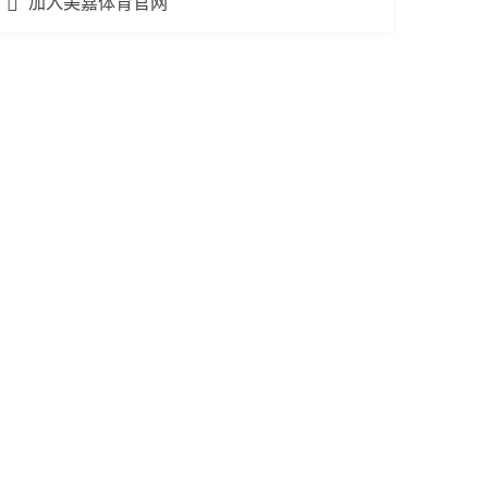
加入美嘉体育官网