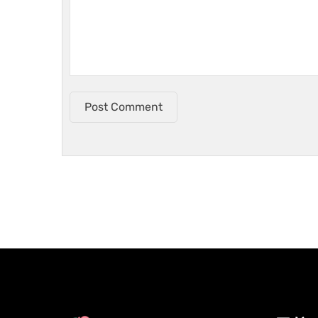
Post Comment